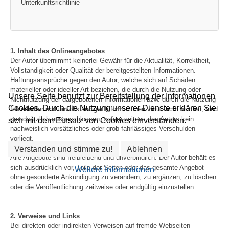
Unterkunftsrichtlinie
1. Inhalt des Onlineangebotes
Der Autor übernimmt keinerlei Gewähr für die Aktualität, Korrektheit,
Vollständigkeit oder Qualität der bereitgestellten Informationen.
Haftungsansprüche gegen den Autor, welche sich auf Schäden
materieller oder ideeller Art beziehen, die durch die Nutzung oder
Unsere Seite benutzt zur Bereitstellung der Informationen
Nichtnutzung der dargebotenen Informationen bzw. durch die Nutzung
Cookies. Durch die Nutzung unserer Dienste erklären Sie
fehlerhafter und unvollständiger Informationen verursacht wurden, sind
grundsätzlich ausgeschlossen, sofern seitens des Autors kein
sich mit dem Einsatz von Cookies einverstanden.
nachweislich vorsätzliches oder grob fahrlässiges Verschulden
vorliegt.
Verstanden und stimme zu!
Ablehnen
Alle Angebote sind freibleibend und unverbindlich. Der Autor behält es
sich ausdrücklich vor, Teile der Seiten oder das gesamte Angebot
Weitere Informationen
ohne gesonderte Ankündigung zu verändern, zu ergänzen, zu löschen
oder die Veröffentlichung zeitweise oder endgültig einzustellen.
2. Verweise und Links
Bei direkten oder indirekten Verweisen auf fremde Webseiten