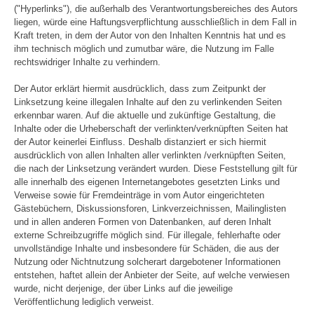
("Hyperlinks"), die außerhalb des Verantwortungsbereiches des Autors
liegen, würde eine Haftungsverpflichtung ausschließlich in dem Fall in
Kraft treten, in dem der Autor von den Inhalten Kenntnis hat und es
ihm technisch möglich und zumutbar wäre, die Nutzung im Falle
rechtswidriger Inhalte zu verhindern.
Der Autor erklärt hiermit ausdrücklich, dass zum Zeitpunkt der
Linksetzung keine illegalen Inhalte auf den zu verlinkenden Seiten
erkennbar waren. Auf die aktuelle und zukünftige Gestaltung, die
Inhalte oder die Urheberschaft der verlinkten/verknüpften Seiten hat
der Autor keinerlei Einfluss. Deshalb distanziert er sich hiermit
ausdrücklich von allen Inhalten aller verlinkten /verknüpften Seiten,
die nach der Linksetzung verändert wurden. Diese Feststellung gilt für
alle innerhalb des eigenen Internetangebotes gesetzten Links und
Verweise sowie für Fremdeinträge in vom Autor eingerichteten
Gästebüchern, Diskussionsforen, Linkverzeichnissen, Mailinglisten
und in allen anderen Formen von Datenbanken, auf deren Inhalt
externe Schreibzugriffe möglich sind. Für illegale, fehlerhafte oder
unvollständige Inhalte und insbesondere für Schäden, die aus der
Nutzung oder Nichtnutzung solcherart dargebotener Informationen
entstehen, haftet allein der Anbieter der Seite, auf welche verwiesen
wurde, nicht derjenige, der über Links auf die jeweilige
Veröffentlichung lediglich verweist.