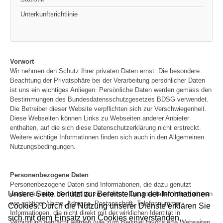
Unterkunftsrichtlinie
Vorwort
Wir nehmen den Schutz Ihrer privaten Daten ernst. Die besondere
Beachtung der Privatsphäre bei der Verarbeitung persönlicher Daten
ist uns ein wichtiges Anliegen. Persönliche Daten werden gemäss den
Bestimmungen des Bundesdatensschutzgesetzes BDSG verwendet.
Die Betreiber dieser Website verpflichten sich zur Verschwiegenheit.
Diese Webseiten können Links zu Webseiten anderer Anbieter
enthalten, auf die sich diese Datenschutzerklärung nicht erstreckt.
Weitere wichtige Informationen finden sich auch in den Allgemeinen
Nutzungsbedingungen.
Personenbezogene Daten
Personenbezogene Daten sind Informationen, die dazu genutzt
Unsere Seite benutzt zur Bereitstellung der Informationen
werden können, die Identität zu erfahren. Darunter fallen Informationen
wie richtiger Name, Adresse, Postanschrift, Telefonnummer.
Cookies. Durch die Nutzung unserer Dienste erklären Sie
Informationen, die nicht direkt mit der wirklichen Identität in
sich mit dem Einsatz von Cookies einverstanden.
Verbindung gebracht werden (wie zum Beispiel favorisierte Webseiten