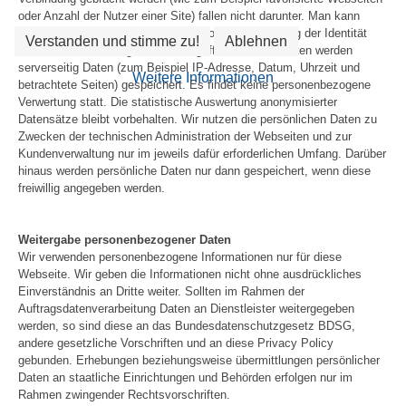
oder Anzahl der Nutzer einer Site) fallen nicht darunter. Man kann
unser Online-Angebot grundsätzlich ohne Offenlegung der Identität
Verstanden und stimme zu!
Ablehnen
nutzen. In Verbindung mit dem Zugriff auf unsere Seiten werden
serverseitig Daten (zum Beispiel IP-Adresse, Datum, Uhrzeit und
Weitere Informationen
betrachtete Seiten) gespeichert. Es findet keine personenbezogene
Verwertung statt. Die statistische Auswertung anonymisierter
Datensätze bleibt vorbehalten. Wir nutzen die persönlichen Daten zu
Zwecken der technischen Administration der Webseiten und zur
Kundenverwaltung nur im jeweils dafür erforderlichen Umfang. Darüber
hinaus werden persönliche Daten nur dann gespeichert, wenn diese
freiwillig angegeben werden.
Weitergabe personenbezogener Daten
Wir verwenden personenbezogene Informationen nur für diese
Webseite. Wir geben die Informationen nicht ohne ausdrückliches
Einverständnis an Dritte weiter. Sollten im Rahmen der
Auftragsdatenverarbeitung Daten an Dienstleister weitergegeben
werden, so sind diese an das Bundesdatenschutzgesetz BDSG,
andere gesetzliche Vorschriften und an diese Privacy Policy
gebunden. Erhebungen beziehungsweise übermittlungen persönlicher
Daten an staatliche Einrichtungen und Behörden erfolgen nur im
Rahmen zwingender Rechtsvorschriften.