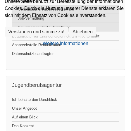
Arbeitgeber
Unsere Seite benutzt zur Bereitstellung der Informationen
Cookies. Durch die Nutzung unserer Dienste erklären Sie
Gemeinsamer Arbeitgeberservice
sich mit dem Einsatz von Cookies einverstanden.
Job-Vermittlung
Bewerberorientierte Vermittlung
Verstanden und stimme zu!
Ablehnen
Beauftragter für Chancengleichheit am Arbeitsmarkt
Weitere Informationen
Ansprechstelle Rehabilitation
Datenschutzbeauftragter
Jugendberufsagentur
Ich behalte den Durchblick
Unser Angebot
Auf einen Blick
Das Konzept