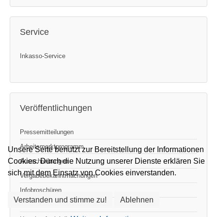
Service
Inkasso-Service
Veröffentlichungen
Pressemitteilungen
Arbeitsmarktprogramm
Unsere Seite benutzt zur Bereitstellung der Informationen
Cookies. Durch die Nutzung unserer Dienste erklären Sie
Ausschreibungen
sich mit dem Einsatz von Cookies einverstanden.
Vergabebekanntmachungen
Infobroschüren
Verstanden und stimme zu!
Ablehnen
Statistik