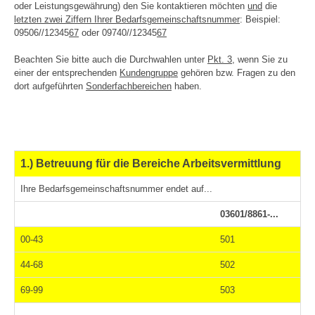
oder Leistungsgewährung) den Sie kontaktieren möchten
und
die
letzten zwei Ziffern Ihrer Bedarfsgemeinschaftsnummer
: Beispiel:
09506//12345
67
oder 09740//12345
67
Beachten Sie bitte auch die Durchwahlen unter
Pkt. 3
, wenn Sie zu
einer der entsprechenden
Kundengruppe
gehören bzw. Fragen zu den
dort aufgeführten
Sonderfachbereichen
haben.
1.) Betreuung für die Bereiche Arbeitsvermittlung
Ihre Bedarfsgemeinschaftsnummer endet auf...
03601/8861-...
00-43
501
44-68
502
69-99
503