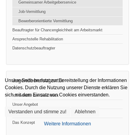
Gemeinsamer Arbeitgeberservice
Job-Vermittlung
Bewerberorientierte Vermittlung
Beauftragter für Chancengleichheit am Arbeitsmarkt
Ansprechstelle Rehabilitation
Datenschutzbeauftragter
Jugendberufsagentur
Unsere Seite benutzt zur Bereitstellung der Informationen
Cookies. Durch die Nutzung unserer Dienste erklären Sie
sich mit dem Einsatz von Cookies einverstanden.
Ich behalte den Durchblick
Unser Angebot
Verstanden und stimme zu!
Ablehnen
Auf einen Blick
Das Konzept
Weitere Informationen