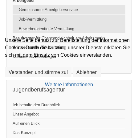
Arbeitgeber
Gemeinsamer Arbeitgeberservice
Job-Vermittlung
Bewerberorientierte Vermittlung
Beauftragter für Chancengleichheit am Arbeitsmarkt
Unsere Seite benutzt zur Bereitstellung der Informationen
Ansprechstelle Rehabilitation
Cookies. Durch die Nutzung unserer Dienste erklären Sie
sich mit dem Einsatz von Cookies einverstanden.
Datenschutzbeauftragter
Verstanden und stimme zu!
Ablehnen
Weitere Informationen
Jugendberufsagentur
Ich behalte den Durchblick
Unser Angebot
Auf einen Blick
Das Konzept