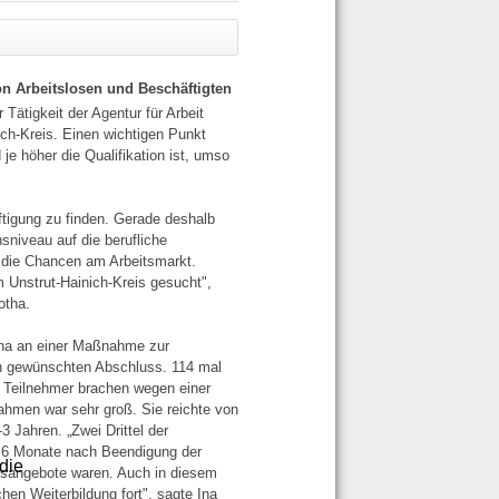
on Arbeitslosen und Beschäftigten
Tätigkeit der Agentur für Arbeit
ch-Kreis. Einen wichtigen Punkt
 je höher die Qualifikation ist, umso
ftigung zu finden. Gerade deshalb
sniveau auf die berufliche
d die Chancen am Arbeitsmarkt.
m Unstrut-Hainich-Kreis gesucht",
otha.
tha an einer Maßnahme zur
den gewünschten Abschluss. 114 mal
 Teilnehmer brachen wegen einer
hmen war sehr groß. Sie reichte von
 Jahren. „Zwei Drittel der
n 6 Monate nach Beendigung der
die
ungsangebote waren. Auch in diesem
chen Weiterbildung fort", sagte Ina