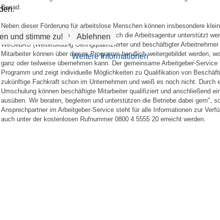
Benad.
den.
Neben dieser Förderung für arbeitslose Menschen können insbesondere klei
bei der Qualifikation von Mitarbeitern durch die Arbeitsagentur unterstützt w
en und stimme zu!
Ablehnen
WeGebAU (Weiterbildung Geringqualifizierter und beschäftigter Arbeitnehmer
Mitarbeiter können über dieses Programm beruflich weitergebildet werden, wo
Weitere Informationen
ganz oder teilweise übernehmen kann. Der gemeinsame Arbeitgeber-Service
Programm und zeigt individuelle Möglichkeiten zu Qualifikation von Beschäf
zukünftige Fachkraft schon im Unternehmen und weiß es noch nicht. Durch ei
Umschulung können beschäftigte Mitarbeiter qualifiziert und anschließend ein
ausüben. Wir beraten, begleiten und unterstützen die Betriebe dabei gern", s
Ansprechpartner im Arbeitgeber-Service steht für alle Informationen zur Verf
auch unter der kostenlosen Rufnummer 0800 4 5555 20 erreicht werden.