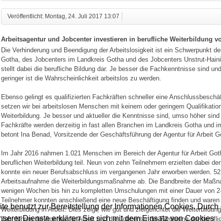
Veröffentlicht: Montag, 24. Juli 2017 13:07
Arbeitsagentur und Jobcenter investieren in berufliche Weiterbildung v
Die Verhinderung und Beendigung der Arbeitslosigkeit ist ein Schwerpunkt der 
Gotha, des Jobcenters im Landkreis Gotha und des Jobcenters Unstrut-Haini
stellt dabei die berufliche Bildung dar. Je besser die Fachkenntnisse sind und
geringer ist die Wahrscheinlichkeit arbeitslos zu werden.
Ebenso gelingt es qualifizierten Fachkräften schneller eine Anschlussbeschä
setzen wir bei arbeitslosen Menschen mit keinem oder geringem Qualifikation
Weiterbildung. Je besser und aktueller die Kenntnisse sind, umso höher sin
Fachkräfte werden derzeitig in fast allen Branchen im Landkreis Gotha und i
betont Ina Benad, Vorsitzende der Geschäftsführung der Agentur für Arbeit G
Im Jahr 2016 nahmen 1.021 Menschen im Bereich der Agentur für Arbeit Go
beruflichen Weiterbildung teil. Neun von zehn Teilnehmern erzielten dabei 
konnte ein neuer Berufsabschluss im vergangenen Jahr erworben werden. 52
Arbeitsaufnahme die Weiterbildungsmaßnahme ab. Die Bandbreite der Maßna
wenigen Wochen bis hin zu kompletten Umschulungen mit einer Dauer von 2-3
Teilnehmer konnten anschließend eine neue Beschäftigung finden und ware
te benutzt zur Bereitstellung der Informationen Cookies. Durch 
Weiterbildung in Arbeit. Dies zeigt, wie gut und zielgerichtet die Weiterbild
serer Dienste erklären Sie sich mit dem Einsatz von Cookies
Jahr führen die Agentur für Arbeit und die Jobcenter die Förderung der berufli