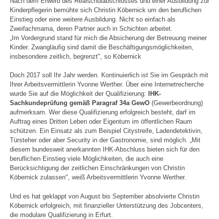
Nach dem Erwerb des Realschulabschlusses und einer Ausbildung zur
Kinderpflegerin bemühte sich Christin Köbernick um den beruflichen
Einstieg oder eine weitere Ausbildung. Nicht so einfach als
Zweifachmama, deren Partner auch in Schichten arbeitet.
„Im Vordergrund stand für mich die Absicherung der Betreuung meiner
Kinder. Zwangläufig sind damit die Beschäftigungsmöglichkeiten,
insbesondere zeitlich, begrenzt", so Köbernick
Doch 2017 soll Ihr Jahr werden. Kontinuierlich ist Sie im Gespräch mit
Ihrer Arbeitsvermittlerin Yvonne Werther. Über eine Internetrecherche
wurde Sie auf die Möglichkeit der Qualifizierung:
IHK-
Sachkundeprüfung gemäß Paragraf 34a GewO
(Gewerbeordnung)
aufmerksam. Wer diese Qualifizierung erfolgreich besteht, darf im
Auftrag eines Dritten Leben oder Eigentum im öffentlichen Raum
schützen. Ein Einsatz als zum Beispiel Citystreife, Ladendetektivin,
Türsteher oder aber Security in der Gastronomie, sind möglich. „Mit
diesem bundesweit anerkannten IHK-Abschluss bieten sich für den
beruflichen Einstieg viele Möglichkeiten, die auch eine
Berücksichtigung der zeitlichen Einschränkungen von Christin
Köbernick zulassen", weiß Arbeitsvermittlerin Yvonne Werther.
Und es hat geklappt von August bis September absolvierte Christin
Köbernick erfolgreich, mit finanzieller Unterstützung des Jobcenters,
die modulare Qualifizierung in Erfurt.