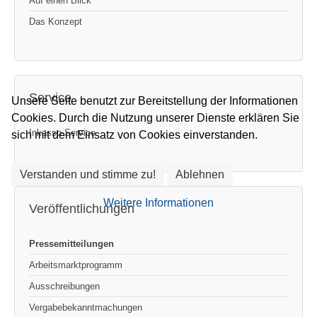
Auf einen Blick
Das Konzept
Service
Unsere Seite benutzt zur Bereitstellung der Informationen
Cookies. Durch die Nutzung unserer Dienste erklären Sie
Inkasso-Service
sich mit dem Einsatz von Cookies einverstanden.
Verstanden und stimme zu!
Ablehnen
Weitere Informationen
Veröffentlichungen
Pressemitteilungen
Arbeitsmarktprogramm
Ausschreibungen
Vergabebekanntmachungen